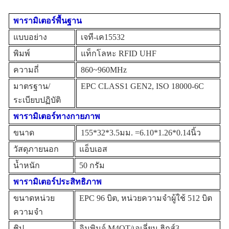
พารามิเตอร์พื้นฐาน
แบบอย่าง
เจที-เค15532
พิมพ์
แท็กโลหะ RFID UHF
ความถี่
860~960MHz
มาตรฐาน/
EPC CLASS1 GEN2, ISO 18000-6C
ระเบียบปฏิบัติ
พารามิเตอร์ทางกายภาพ
ขนาด
155
*
32
*
3.5
มม. =
6.10
*
1.26
*
0.14
นิ้ว
วัสดุภายนอก
แอ็บเอส
น้ำหนัก
50 กรัม
พารามิเตอร์ประสิทธิภาพ
ขนาดหน่วย
EPC 96 บิต, หน่วยความจำผู้ใช้ 512 บิต
ความจำ
ชิป
อิมพินจ์ M4QT/เอเลี่ยน ฮิกส์3