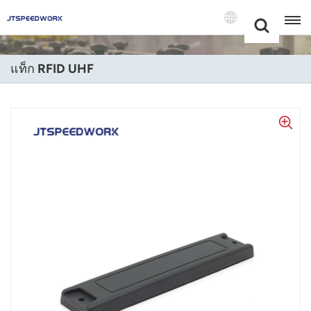
Choose Your
+86 -18681515767
Language(แบบ
ไทย)
แท็ก RFID UHF
English
Français
Deutsch
Русский
Italiano
Español
Português
Nederland