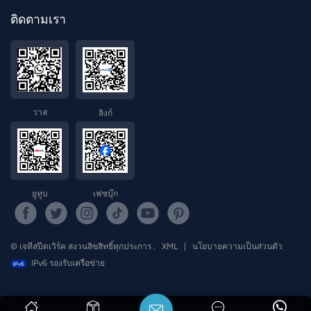
ติดตามเรา
วาส
ลิงก์
ยูทูบ
เฟซบุ๊ก
© เจทีสปีดเวิร์ค สงวนลิขสิทธิ์ทุกประการ .
XML
|
นโยบายความเป็นส่วนตัว
IPv6 รองรับเครือข่าย