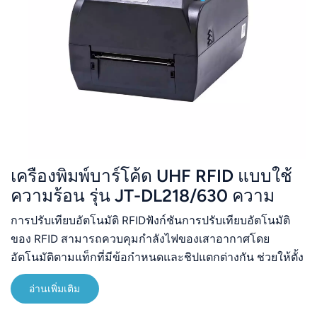
เครื่องพิมพ์บาร์โค้ด UHF RFID แบบใช้
ความร้อน รุ่น JT-DL218/630 ความ
ละเอียด 203/300 DPI
การปรับเทียบอัตโนมัติ RFIDฟังก์ชันการปรับเทียบอัตโนมัติ
ของ RFID สามารถควบคุมกำลังไฟของเสาอากาศโดย
อัตโนมัติตามแท็กที่มีข้อกำหนดและชิปแตกต่างกัน ช่วยให้ตั้ง
ค่าเงื่อนไขการอ่านและการเขียนแท็ก RFID ได้ง่าย และลด
อ่านเพิ่มเติม
เวลาในการตั้งค่าพารามิเตอร์ของเครื่องพิมพ์ด้วยตนเองได้
อย่างมาก (กดปุ่ม "เปิดเครื่อง" สองครั้งเพื่อปรับเทียบกำลังไฟ