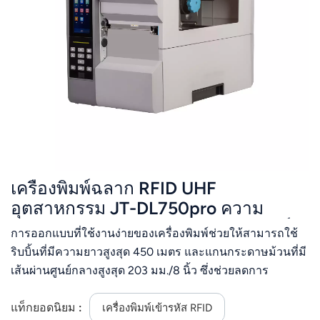
عربي
日语
한국어
Türk
Ελληνικά
เครื่องพิมพ์ฉลาก RFID UHF
Melayu
อุตสาหกรรม JT-DL750pro ความ
Polski
ละเอียด 300dpi | พิมพ์และเข้ารหัสแท็ก
การออกแบบที่ใช้งานง่ายของเครื่องพิมพ์ช่วยให้สามารถใช้
RFID สำหรับการติดตามทรัพย์สินในคลัง
แบบไทย
ริบบิ้นที่มีความยาวสูงสุด 450 เมตร และแกนกระดาษม้วนที่มี
สินค้าประเภทเสื้อผ้า
เส้นผ่านศูนย์กลางสูงสุด 203 มม./8 นิ้ว ซึ่งช่วยลดการ
Tiếng Việt
แทรกแซงจากผู้ใช้งานนอกจากอินเทอร์เฟซอีเธอร์เน็ตแล้ว
DL750Pro ยังสามารถกำหนดค่าด้วยอุปกรณ์เสริมต่างๆ ได้
แท็กยอดนิยม :
เครื่องพิมพ์เข้ารหัส RFID
Indonesia