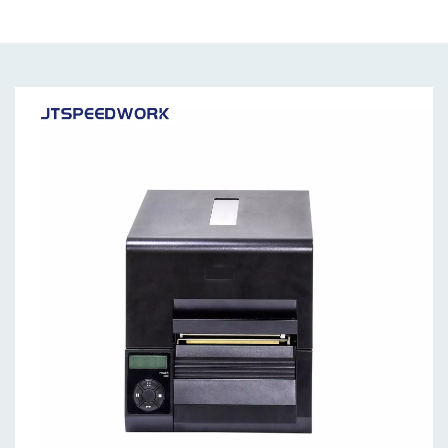
RFID โดยอัตโนมัติ)การพิมพ์ความเร็วสูง 300 dpiการโหลด
สื่อทำได้ง่ายและรวดเร็วรองรับการจำลอง ZPL, EPL และ
TSCมีอินเทอร์เฟซให้เลือกหลากหลายเครื่องตัดเสริมเพื่อเพิ่ม
ประสิทธิภาพการทำงาน