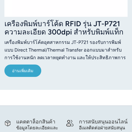
เครื่องพิมพ์บาร์โค้ด RFID รุ่น JT-P721
ความละเอียด 300dpi สำหรับพิมพ์แท็ก
RFID
เครื่องพิมพ์บาร์โค้ดอุตสาหกรรม JT-P721 รองรับการพิมพ์
แบบ Direct Thermal/Thermal Transfer ออกแบบมาสำหรับ
การใช้งานหนัก ลดเวลาหยุดทำงาน และให้ประสิทธิภาพการ
ทำงานที่เสถียรออกแบบมาให้ทนทานต่อสภาพแวดล้อมทาง
อ่านเพิ่มเติม
อุตสาหกรรมที่รุนแรง และมีแถบฉีกกระดาษแบบสองทิศทาง
เพื่อความสะดวกของผู้ใช้งานการจำลองระบบหลักในตัวช่วย
ให้มั่นใจได้ถึงความเข้ากันได้กับแบรนด์ชั้นนำต่างๆ ทำให้การ
ติดตั้งใช้งานง่ายขึ้นข้อได้เปรียบหลักของผลิตภัณฑ์:การพิมพ์
ความเร็วสูงสำหรับงานพิมพ์ปริมาณมากการโหลดสื่อรวดเร็ว
ประหยัดเวลา และลดข้อผิดพลาดมีระบบจำลองในตัวเพื่อการ
ใช้งานแบบเสียบปลั๊กแล้วใช้งานได้ทันทีพอร์ต USB +
แคตตาล็อกสินค้า
การสนับสนุนออนไลน์
Ethernet มาตรฐาน เพื่อการเชื่อมต่อที่เสถียรใบมีดตัดเสริม
ข้อมูลโดยละเอียดและ
อีเมลติดต่อฝ่ายสนับสนุน