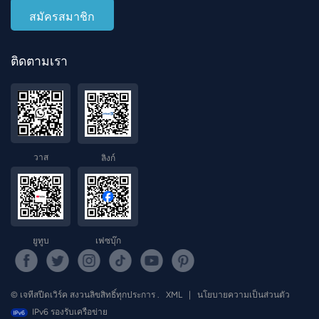
ติดตามเรา
วาส
ลิงก์
ยูทูบ
เฟซบุ๊ก
© เจทีสปีดเวิร์ค สงวนลิขสิทธิ์ทุกประการ .
XML
|
นโยบายความเป็นส่วนตัว
IPv6 รองรับเครือข่าย