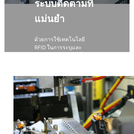
ระบบติดตามที่
عربي
แม่นยำ
日语
한국어
ด้วยการใช้เทคโนโลยี
RFID ในการระบุและ
Türk
ติดตามสินค้าแต่ละชิ้น
อย่างเฉพาะเจาะจง
Ελληνικά
ตลอดวงจรการผลิต
Melayu
องค์กรต่างๆ จะ
สามารถลดข้อผิด
Polski
พลาด รับประกัน
คุณภาพ และสร้าง
แบบไทย
มาตรฐานใหม่ของ
Tiếng Việt
ความแม่นยำในการ
ดำเนินงาน
Indonesia