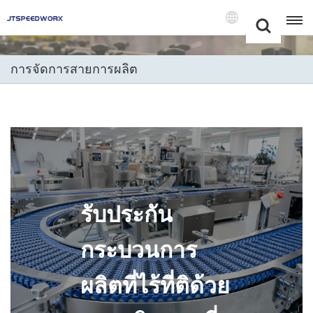
Choose Your
+86 -18681515767
Language(แบบ
ไทย)
การจัดการสายการผลิต
English
Français
Deutsch
Русский
รับประกัน
Italiano
Español
กระบวนการ
Português
ผลิตที่ไร้ที่ติด้วย
Nederland