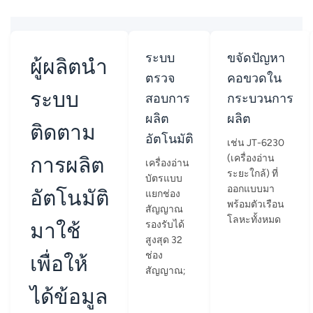
ระบบ
ขจัดปัญหา
ผู้ผลิตนำ
ตรวจ
คอขวดใน
ระบบ
สอบการ
กระบวนการ
ผลิต
ผลิต
ติดตาม
อัตโนมัติ
เช่น JT-6230
การผลิต
(เครื่องอ่าน
เครื่องอ่าน
ระยะใกล้) ที่
บัตรแบบ
ออกแบบมา
อัตโนมัติ
แยกช่อง
พร้อมตัวเรือน
สัญญาณ
โลหะทั้งหมด
มาใช้
รองรับได้
สูงสุด 32
ช่อง
เพื่อให้
สัญญาณ;
ได้ข้อมูล