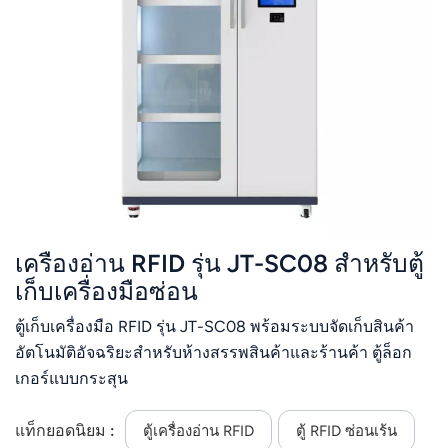
عربي
日语
한국어
Türk
Ελληνικά
เครื่องอ่าน RFID รุ่น JT-SC08 สำหรับตู้
Melayu
เก็บเครื่องมือซ่อน
Polski
ตู้เก็บเครื่องมือ RFID รุ่น JT-SC08 พร้อมระบบจัดเก็บสินค้า
แบบไทย
อัตโนมัติอัจฉริยะสำหรับห้างสรรพสินค้าและร้านค้า ตู้ล็อก
เกอร์แบบกระสุน
Tiếng Việt
แท็กยอดนิยม :
ตู้เครื่องอ่าน RFID
ตู้ RFID ซ่อนเร้น
Indonesia