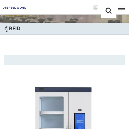
Choose Your
+86 -18681515767
Language(แบบ
ไทย)
ตู้ RFID
English
Français
Deutsch
Русский
Italiano
Español
Português
Nederland