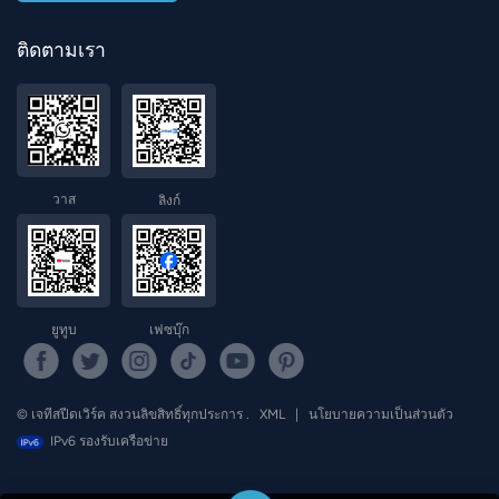
ติดตามเรา
วาส
ลิงก์
ยูทูบ
เฟซบุ๊ก
© เจทีสปีดเวิร์ค สงวนลิขสิทธิ์ทุกประการ .
XML
|
นโยบายความเป็นส่วนตัว
IPv6 รองรับเครือข่าย