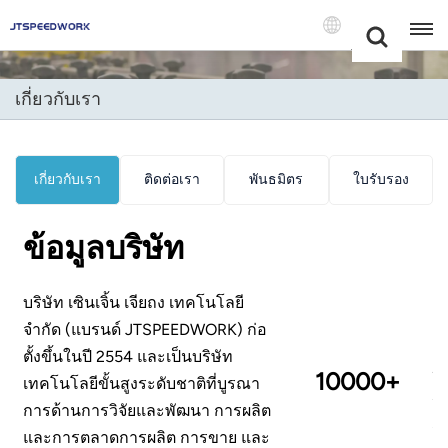
Choose Your
+86 -18681515767
Language(แบบ
ไทย)
เกี่ยวกับเรา
English
Français
เกี่ยวกับเรา
ติดต่อเรา
พันธมิตร
ใบรับรอง
Deutsch
ข้อมูลบริษัท
Русский
Italiano
บริษัท เซินเจิ้น เจียถง เทคโนโลยี
จำกัด (แบรนด์ JTSPEEDWORK) ก่อ
Español
ตั้งขึ้นในปี 2554 และเป็นบริษัท
นั
10000+
เทคโนโลยีขั้นสูงระดับชาติที่บูรณา
Português
จน
การด้านการวิจัยและพัฒนา การผลิต
กา
Nederland
และการตลาด
การผลิต การขาย
และ