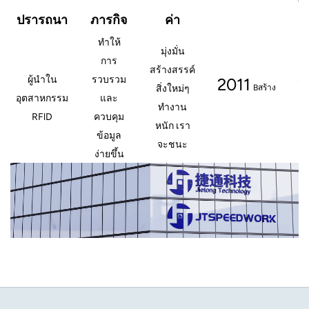
ปรารถนา
ภารกิจ
ค่า
ทำให้
มุ่งมั่น
การ
สร้างสรรค์
ผู้นำใน
รวบรวม
2011
2
สิ่งใหม่ๆ
B
สร้าง
อุตสาหกรรม
และ
ทำงาน
RFlD
ควบคุม
หนัก เรา
ข้อมูล
จะชนะ
ง่ายขึ้น