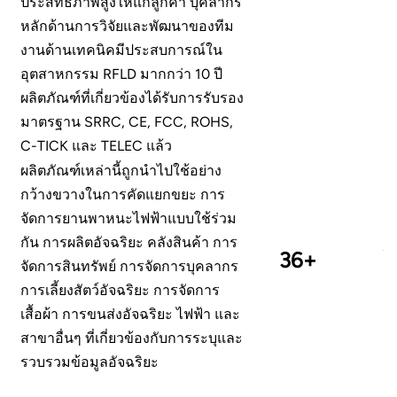
ประสิทธิภาพสูงให้แก่ลูกค้า บุคลากร
คร
หลักด้านการวิจัยและพัฒนาของทีม
ออ
norsk
งานด้านเทคนิคมีประสบการณ์ใน
อเ
magyar
อุตสาหกรรม RFLD มากกว่า 10 ปี
ผลิตภัณฑ์ที่เกี่ยวข้องได้รับการรับรอง
มาตรฐาน SRRC, CE, FCC, ROHS,
C-TICK และ TELEC แล้ว
ผลิตภัณฑ์เหล่านี้ถูกนำไปใช้อย่าง
กว้างขวางในการคัดแยกขยะ การ
จัดการยานพาหนะไฟฟ้าแบบใช้ร่วม
กัน การผลิตอัจฉริยะ คลังสินค้า การ
นับ
36+
จัดการสินทรัพย์ การจัดการบุคลากร
กา
การเลี้ยงสัตว์อัจฉริยะ การจัดการ
กั
เสื้อผ้า การขนส่งอัจฉริยะ ไฟฟ้า และ
ต่
สาขาอื่นๆ ที่เกี่ยวข้องกับการระบุและ
แล
รวบรวมข้อมูลอัจฉริยะ
ออ
ภู