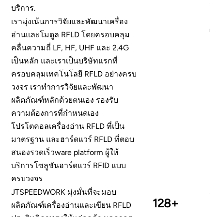
กา
บริการ
.
عربي
เม
เรามุ่งเน้นการวิจัยและพัฒนาเครื่อง
ผล
อ่านและโมดูล RFLD โดยครอบคลุม
日语
สถ
คลื่นความถี่ LF, HF, UHF และ 2.4G
한국어
เป็นหลัก และเราเป็นบริษัทแรกที่
ครอบคลุมเทคโนโลยี RFLD อย่างครบ
Türk
วงจร เราทำการวิจัยและพัฒนา
ผลิตภัณฑ์หลักด้วยตนเอง รองรับ
Ελληνικά
ความต้องการที่กำหนดเอง
Melayu
โปรโตคอลเครื่องอ่าน RFLD ที่เป็น
มาตรฐาน และฮาร์ดแวร์ RFLD ที่ตอบ
Polski
สนองรวดเร็ว
ware platform ผู้ให้
บริการโซลูชันฮาร์ดแวร์ RFID แบบ
แบบไทย
ครบวงจร
Tiếng Việt
JTSPEEDWORK มุ่งมั่นที่จะมอบ
ด้
128+
ผลิตภัณฑ์เครื่องอ่านและเขียน RFLD
RF
Indonesia