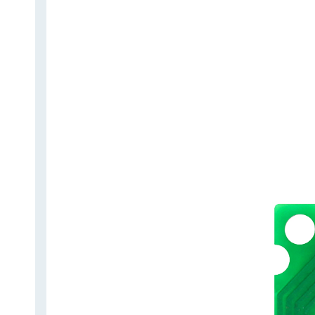
عربي
日语
한국어
Türk
Ελληνικά
Melayu
Polski
แบบไทย
Tiếng Việt
Indonesia