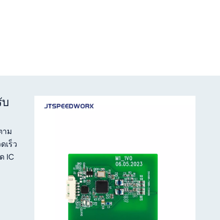
ับ
งตาม
ดเร็ว
ด IC
ฟ DC