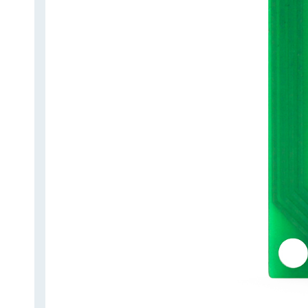
norsk
magyar