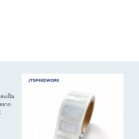
และเป็น
ิตจาก
K
ันการ
ริยะ