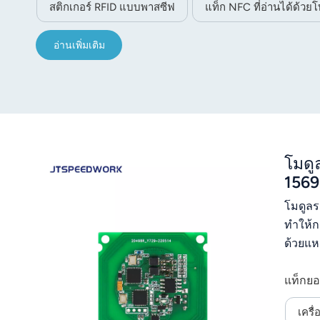
สติกเกอร์ RFID แบบพาสซีฟ
แท็ก NFC ที่อ่านได้ด้วยโ
อ่านเพิ่มเติม
โมดู
1569
โมดูลร
ทำให้ก
ด้วยแห
ISO156
แท็กยอ
แวดล้อ
เครื