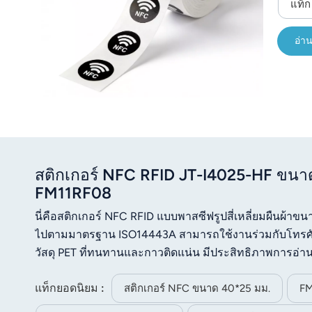
แท็
อ่าน
สติกเกอร์ NFC RFID JT-I4025-HF ขนาด
FM11RF08
นี่คือสติกเกอร์ NFC RFID แบบพาสซีฟรูปสี่เหลี่ยมผืนผ้า
ไปตามมาตรฐาน ISO14443A สามารถใช้งานร่วมกับโทรศัพท์
วัสดุ PET ที่ทนทานและกาวติดแน่น มีประสิทธิภาพการอ่าน
รองรับการจัดเก็บข้อมูล การระบุตัวตน และการอ่านอย่างร
แท็กยอดนิยม :
ปลอมแปลงในธุรกิจค้าปลีก บัตรสมาชิก การติดตามสินค้า
สติกเกอร์ NFC ขนาด 40*25 มม.
FM
อื่นๆ