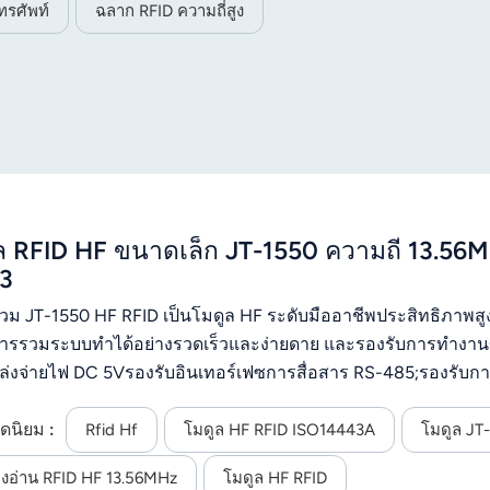
ทรศัพท์
ฉลาก RFID ความถี่สูง
ล RFID HF ขนาดเล็ก JT-1550 ความถี่ 13.5
3
วม JT-1550 HF RFID เป็นโมดูล HF ระดับมืออาชีพประสิทธิภาพส
ารรวมระบบทำได้อย่างรวดเร็วและง่ายดาย และรองรับการทำงาน
ล่งจ่ายไฟ DC 5Vรองรับอินเทอร์เฟซการสื่อสาร RS-485;รองรับ
93 สำหรับแท็ก RFID;การใช้ชิป RF แบบรวมช่วยให้ประสิทธิภา
ดนิยม :
มการใช้งานที่รุนแรงและมีความต้องการสูงประสิทธิภาพการป้องก
Rfid Hf
โมดูล HF RFID ISO14443A
โมดูล JT
่องอ่าน RFID HF 13.56MHz
โมดูล HF RFID