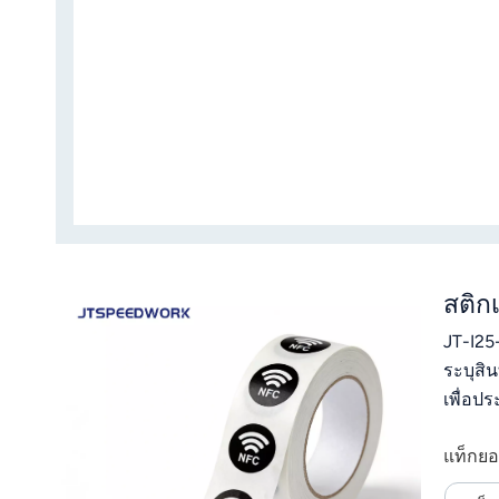
สติก
JT-I25
ระบุสิ
เพื่อป
มาตรฐา
แท็กยอ
และเครื