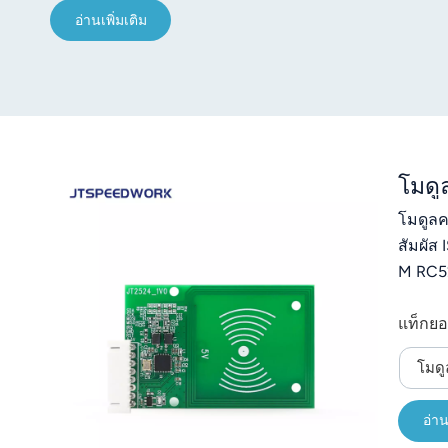
อ่านเพิ่มเติม
โมดู
โมดูลค
สัมผัส
M RC52
แท็กยอ
โมดู
อ่าน