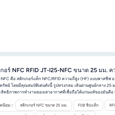
เกอร์ NFC RFID JT-I25-NFC ขนาด 25 มม. คว
-NFC คือ สติกเกอร์แท็ก NFC/RFID ความถี่สูง (HF) แบบพาสซีฟ 
นทรัพย์ โดยมีคุณสมบัติเด่นดังนี้ รูปทรงกลม เส้นผ่านศูนย์กลาง 2
ระสิทธิภาพการทำงานของเสาอากาศที่เชื่อถือได้แก่นแท้ของมันคื
น ความถี่ HF 13.56MHz และสอดคล้องกับ โปรโตคอล ISO 14443A
ดนิยม :
่องอ่าน RFID ที่รองรับ NFC ทุกรุ่น เช่นเดียวกับ NTag213
สติกเกอร์ NFC ขนาด 25 มม.
F08 ชิปแท็ก
RF