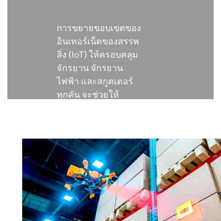
عربي
การขยายขอบเขตของ
日语
อินเทอร์เน็ตของสรรพ
สิ่ง (IoT) ให้ครอบคลุม
한국어
จักรยาน จักรยาน
ไฟฟ้า และสกูตเตอร์
Türk
ทุกคัน จะช่วยให้
Ελληνικά
องค์กรได้รับข้อมูลเชิง
ลึกใหม่ๆ ที่ช่วยเพิ่ม
Melayu
ประสิทธิภาพการ
ดำเนินงานและมอบ
Polski
บริการที่ดีเยี่ยมแก่ผู้ใช้
แบบไทย
Tiếng Việt
ติดต่อเรา
หาคู่ครอง
Indonesia