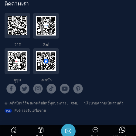
ติดตามเรา
วาส
ลิงก์
ยูทูบ
เฟซบุ๊ก
© เจทีสปีดเวิร์ค สงวนลิขสิทธิ์ทุกประการ .
XML
|
นโยบายความเป็นส่วนตัว
IPv6 รองรับเครือข่าย