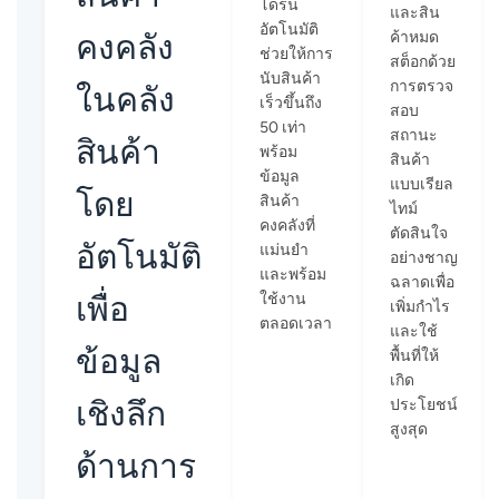
โดรน
และสิน
อัตโนมัติ
คงคลัง
ค้าหมด
ช่วยให้การ
สต็อกด้วย
นับสินค้า
การตรวจ
ในคลัง
เร็วขึ้นถึง
สอบ
50 เท่า
สถานะ
สินค้า
พร้อม
สินค้า
ข้อมูล
แบบเรียล
โดย
สินค้า
ไทม์
คงคลังที่
ตัดสินใจ
อัตโนมัติ
แม่นยำ
อย่างชาญ
และพร้อม
ฉลาดเพื่อ
เพื่อ
ใช้งาน
เพิ่มกำไร
ตลอดเวลา
และใช้
ข้อมูล
พื้นที่ให้
เกิด
เชิงลึก
ประโยชน์
สูงสุด
ด้านการ