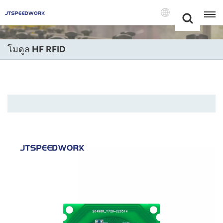
Choose Your
+86 -18681515767
Language(แบบ
ไทย)
โมดูล HF RFID
English
Français
Deutsch
Русский
Italiano
Español
Português
Nederland