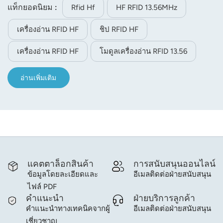
โมดูลนี้รองรับการ์ด IC Mifare 1 และใช้งานร่วมกับ
แท็กยอดนิยม :
Rfid Hf
HF RFID 13.56MHz
โปรโตคอล ISO14443A และ ISO 15693 ได้ โดยจะระบุ IC
เครื่องอ่าน RFID HF
ชิป RFID HF
และอ่านบล็อกข้อมูลที่กำหนด เมื่อการ์ด IC อยู่ใกล้กับเสา
อากาศของโมดูล โมดูลจะอ่านบล็อกข้อมูลที่กำหนด โมดูลนี้
เครื่องอ่าน RFID HF
โมดูลเครื่องอ่าน RFID 13.56
ใช้พอร์ตสัญญาณ UART 3.3V TTL และแหล่งจ่ายไฟ DC 5V
อ่านเพิ่มเติม
แคตตาล็อกสินค้า
การสนับสนุนออนไลน์
ข้อมูลโดยละเอียดและ
อีเมลติดต่อฝ่ายสนับสนุน
ไฟล์ PDF
คำแนะนำ
ฝ่ายบริการลูกค้า
คำแนะนำทางเทคนิคจากผู้
อีเมลติดต่อฝ่ายสนับสนุน
เชี่ยวชาญ