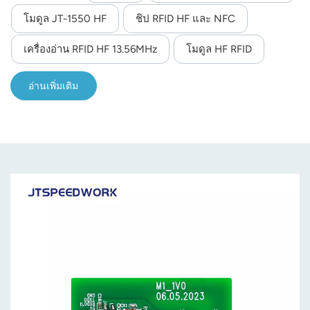
เทอร์เฟซการสื่อสาร RS-485;รองรับการค้นหาบัตร
โมดูล JT-1550 HF
ชิป RFID HF และ NFC
อัตโนมัติ;รองรับโปรโตคอล ISO14443A และ ISO15693
norsk
สำหรับแท็ก RFID;การใช้ชิป RF แบบรวมช่วยให้ประสิทธิภาพ
เครื่องอ่าน RFID HF 13.56MHz
โมดูล HF RFID
magyar
ของโมดูลมีความเสถียรมากขึ้น และเหมาะสมกับสภาพ
แวดล้อมการใช้งานที่รุนแรงและมีความต้องการสูง
อ่านเพิ่มเติม
ประสิทธิภาพการป้องกันการรบกวนดีเยี่ยม