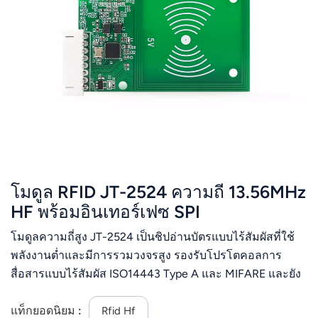
โมดูล RFID JT-2524 ความถี่ 13.56MHz
HF พร้อมอินเทอร์เฟซ SPI
โมดูลความถี่สูง JT-2524 เป็นชิปอ่านบัตรแบบไร้สัมผัสที่ใช้
พลังงานต่ำและมีการรวมวงจรสูง รองรับโปรโตคอลการ
สื่อสารแบบไร้สัมผัส ISO14443 Type A และ MIFARE และยัง
มีฟังก์ชันการตรวจจับบัตรที่ใช้พลังงานต่ำ สามารถใช้งาน
ร่วมกับ CV520, MFRC522, M RC523, PN512 เป็นต้น
แท็กยอดนิยม :
Rfid Hf