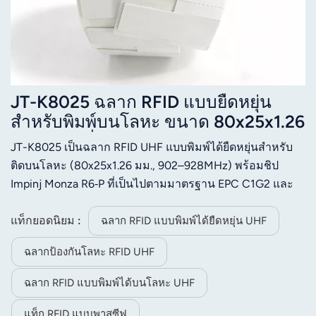
JT-K8025 ฉลาก RFID แบบยืดหยุ่น
สำหรับพิมพ์บนโลหะ ขนาด 80x25x1.26
มม. ความถี่ 860-960 MHz UHF Impinj
JT-K8025 เป็นฉลาก RFID UHF แบบพิมพ์ได้ยืดหยุ่นสำหรับ
Monza R6-P
ติดบนโลหะ (80x25x1.26 มม., 902–928MHz) พร้อมชิป
Impinj Monza R6‑P ที่เป็นไปตามมาตรฐาน EPC C1G2 และ
ISO 18000‑6C มีคุณสมบัติ EPC 128 บิต, TID 48 บิต, หน่วย
ความจำผู้ใช้ 32 บิต, พื้นผิว PET สีขาว, การยึดเกาะที่แข็งแรง,
แท็กยอดนิยม :
ฉลาก RFID แบบพิมพ์ได้ยืดหยุ่น UHF
ทนต่ออุณหภูมิได้กว้าง และพิมพ์ได้ดีเยี่ยม เหมาะสำหรับการ
ฉลากป้องกันโลหะ RFID UHF
ติดตามทรัพย์สิน โลจิสติกส์ และการจัดการอุตสาหกรรม
ฉลาก RFID แบบพิมพ์ได้บนโลหะ UHF
แท็ก RFID แบบพาสซีฟ