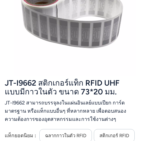
عربي
日语
한국어
Türk
Ελληνικά
JT-I9662 สติกเกอร์แท็ก RFID UHF
Melayu
แบบมีกาวในตัว ขนาด 73*20 มม.
Polski
JT-I9662 สามารถบรรจุลงในแผ่นอินเลย์แบบเปียก การ์ด
แบบไทย
มาตรฐาน หรือแท็กแบบอื่นๆ ที่หลากหลาย เพื่อตอบสนอง
ความต้องการของอุตสาหกรรมและการใช้งานต่างๆ
Tiếng Việt
แท็กยอดนิยม :
ฉลากกาวในตัว RFID
สติกเกอร์ RFID
Indonesia