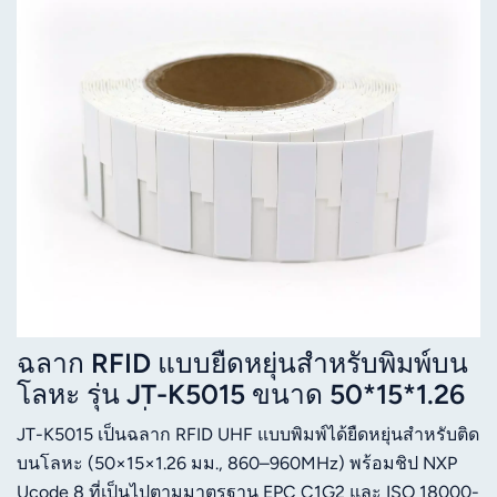
ฉลาก RFID แบบยืดหยุ่นสำหรับพิมพ์บน
โลหะ รุ่น JT-K5015 ขนาด 50*15*1.26
มม. ความถี่ 860-960 MHz UHF
JT-K5015 เป็นฉลาก RFID UHF แบบพิมพ์ได้ยืดหยุ่นสำหรับติด
บนโลหะ (50×15×1.26 มม., 860–960MHz) พร้อมชิป NXP
Ucode 8 ที่เป็นไปตามมาตรฐาน EPC C1G2 และ ISO 18000-