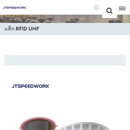
Choose Your
+86 -18681515767
Language(แบบ
ไทย)
แท็ก RFID UHF
English
Français
Deutsch
Русский
Italiano
Español
Português
Nederland