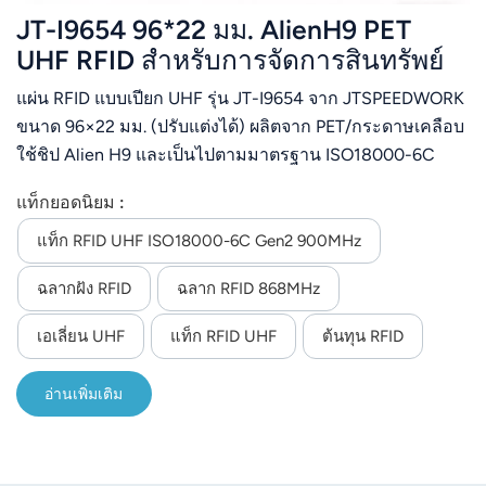
JT-I9654 96*22 มม. AlienH9 PET
UHF RFID สำหรับการจัดการสินทรัพย์
แผ่น RFID แบบเปียก UHF รุ่น JT-I9654 จาก JTSPEEDWORK
ขนาด 96×22 มม. (ปรับแต่งได้) ผลิตจาก PET/กระดาษเคลือบ
ใช้ชิป Alien H9 และเป็นไปตามมาตรฐาน ISO18000-6C
(EPC Gen2) ทำงานที่ความถี่ 860-960MHz ระยะการอ่าน
แท็กยอดนิยม :
สูงสุด 20 เมตร มีหน่วยความจำ EPC 96 บิต และหน่วยความ
จำผู้ใช้ 512 บิต รองรับการเขียนซ้ำ 100,000 ครั้ง และเก็บ
แท็ก RFID UHF ISO18000-6C Gen2 900MHz
ข้อมูลได้นานกว่า 10 ปี ติดตั้งด้วยกาว เหมาะสำหรับการ
ฉลากฝัง RFID
ฉลาก RFID 868MHz
จัดการทรัพย์สิน เสื้อผ้า โลจิสติกส์ และสัมภาระในสนามบิน
เอเลี่ยน UHF
แท็ก RFID UHF
ต้นทุน RFID
อ่านเพิ่มเติม