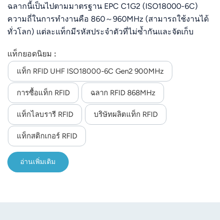
เกอร์
ฉลากนี้เป็นไปตามมาตรฐาน EPC C1G2 (ISO18000-6C)
ความถี่ในการทำงานคือ 860～960MHz (สามารถใช้งานได้
ทั่วโลก) แต่ละแท็กมีรหัสประจำตัวที่ไม่ซ้ำกันและจัดเก็บ
ข้อมูลผู้ใช้ ออกแบบมาเพื่อใช้ในการจัดการเครื่องแต่งกาย
แท็กยอดนิยม :
การติดตามสัมภาระที่สนามบิน การจัดการโลจิสติกส์ การ
จัดการสินทรัพย์ และอื่นๆ
แท็ก RFID UHF ISO18000-6C Gen2 900MHz
การซื้อแท็ก RFID
ฉลาก RFID 868MHz
แท็กไลบรารี RFID
บริษัทผลิตแท็ก RFID
แท็กสติกเกอร์ RFID
อ่านเพิ่มเติม