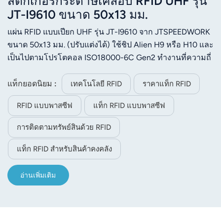
สติกเกอร์กระดาษเคลือบ RFID UHF รุ่น
JT-I9610 ขนาด 50x13 มม.
แผ่น RFID แบบเปียก UHF รุ่น JT-I9610 จาก JTSPEEDWORK
ขนาด 50x13 มม. (ปรับแต่งได้) ใช้ชิป Alien H9 หรือ H10 และ
เป็นไปตามโปรโตคอล ISO18000-6C Gen2 ทำงานที่ความถี่
860-960MHz ผลิตจาก PET/กระดาษเคลือบ มีหน่วยความจำ
EPC 512 บิต และหน่วยความจำผู้ใช้ 96 บิต รองรับการเขียน
แท็กยอดนิยม :
เทคโนโลยี RFID
ราคาแท็ก RFID
ซ้ำ 100,000 ครั้ง และเก็บข้อมูลได้นานกว่า 10 ปี ติดตั้งด้วย
RFID แบบพาสซีฟ
แท็ก RFID แบบพาสซีฟ
กาว เหมาะสำหรับห่วงโซ่อุปทาน เครื่องแต่งกาย โลจิสติกส์
และการจัดการสินทรัพย์
การติดตามทรัพย์สินด้วย RFID
แท็ก RFID สำหรับสินค้าคงคลัง
อ่านเพิ่มเติม