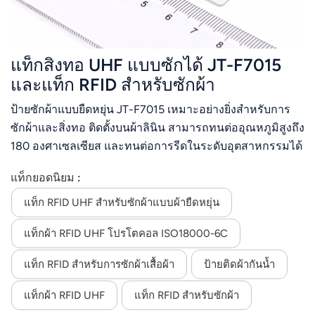
แท็กสิ่งทอ UHF แบบซักได้ JT-F7015
และแท็ก RFID สำหรับซักผ้า
ป้ายซักผ้าแบบยืดหยุ่น JT-F7015 เหมาะอย่างยิ่งสำหรับการ
ซักผ้าและสิ่งทอ ติดตั้งบนผ้าลินิน สามารถทนต่ออุณหภูมิสูงถึง
180 องศาเซลเซียส และทนต่อการรีดในระดับอุตสาหกรรมได้
มากกว่า 200 ครั้งป้ายดังกล่าวผ่านการทดสอบความ
แท็กยอดนิยม :
สม่ำเสมอ และผ่านการทดสอบการเขียน EPC และภูมิภาค
ของผู้ใช้ก่อนออกจากโรงงานแล้ว ป้ายมีความน่าเชื่อถือและ
แท็ก RFID UHF สำหรับซักผ้าแบบผ้ายืดหยุ่น
ประสิทธิภาพที่สม่ำเสมอเป็นอย่างดี 1) การซัก: อุณหภูมิ 90
แท็กผ้า RFID UHF โปรโตคอล ISO18000-6C
องศาเซลเซียส, 15 นาที, 200 ครั้ง2) การอบแห้งเบื้องต้นใน
เครื่องแปลง: 180 องศาเซลเซียส, 30 นาที 200 ครั้ง3) การรีด
แท็ก RFID สำหรับการซักผ้าเสื้อผ้า
ป้ายติดผ้ากันน้ำ
ผ้า: 180 องศาเซลเซียส, 10 วินาที, 200 ครั้ง4) การฆ่าเชื้อด้วย
อุณหภูมิสูง: 135 องศาเซลเซียส20 นาที
แท็กผ้า RFID UHF
แท็ก RFID สำหรับซักผ้า