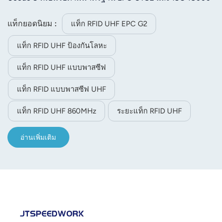
6C ใช้งานได้อย่างน่าเชื่อถือในสภาพแวดล้อมที่เป็นโลหะ/
ของเหลว ติดตั้งบนพื้นผิวโค้งได้ รองรับการพิมพ์ด้วยความ
แท็กยอดนิยม :
แท็ก RFID UHF EPC G2
ร้อน และเหมาะอย่างยิ่งสำหรับการติดตามทรัพย์สิน โลจิสติ
แท็ก RFID UHF ป้องกันโลหะ
กส์ และการจัดการทางอุตสาหกรรม
แท็ก RFID UHF แบบพาสซีฟ
แท็ก RFID แบบพาสซีฟ UHF
แท็ก RFID UHF 860MHz
ระยะแท็ก RFID UHF
อ่านเพิ่มเติม