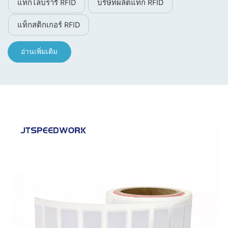
แท็กไลบรารี RFID
บริษัทผลิตแท็ก RFID
แท็กสติกเกอร์ RFID
อ่านเพิ่มเติม