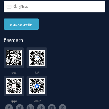
ติดตามเรา
วาส
ลิงก์
ยูทูบ
เฟซบุ๊ก