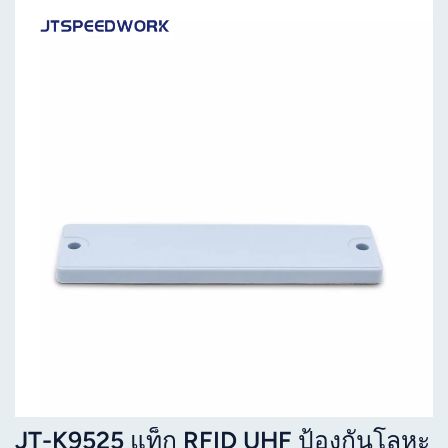
JT-K9525 แท็ก RFID UHF ป้องกันโลหะ