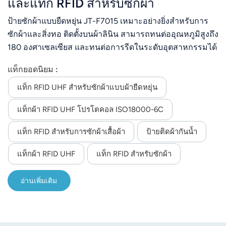
และแท็ก RFID สำหรับซักผ้า
ป้ายซักผ้าแบบยืดหยุ่น JT-F7015 เหมาะอย่างยิ่งสำหรับการ
ซักผ้าและสิ่งทอ ติดตั้งบนผ้าลินิน สามารถทนต่ออุณหภูมิสูงถึง
180 องศาเซลเซียส และทนต่อการรีดในระดับอุตสาหกรรมได้
มากกว่า 200 ครั้งป้ายดังกล่าวผ่านการทดสอบความ
แท็กยอดนิยม :
สม่ำเสมอ และผ่านการทดสอบการเขียน EPC และภูมิภาค
ของผู้ใช้ก่อนออกจากโรงงานแล้ว ป้ายมีความน่าเชื่อถือและ
แท็ก RFID UHF สำหรับซักผ้าแบบผ้ายืดหยุ่น
ประสิทธิภาพที่สม่ำเสมอเป็นอย่างดี 1) การซัก: อุณหภูมิ 90
แท็กผ้า RFID UHF โปรโตคอล ISO18000-6C
องศาเซลเซียส, 15 นาที, 200 ครั้ง2) การอบแห้งเบื้องต้นใน
เครื่องแปลง: 180 องศาเซลเซียส, 30 นาที 200 ครั้ง3) การรีด
แท็ก RFID สำหรับการซักผ้าเสื้อผ้า
ป้ายติดผ้ากันน้ำ
ผ้า: 180 องศาเซลเซียส, 10 วินาที, 200 ครั้ง4) การฆ่าเชื้อด้วย
อุณหภูมิสูง: 135 องศาเซลเซียส20 นาที
แท็กผ้า RFID UHF
แท็ก RFID สำหรับซักผ้า
อ่านเพิ่มเติม