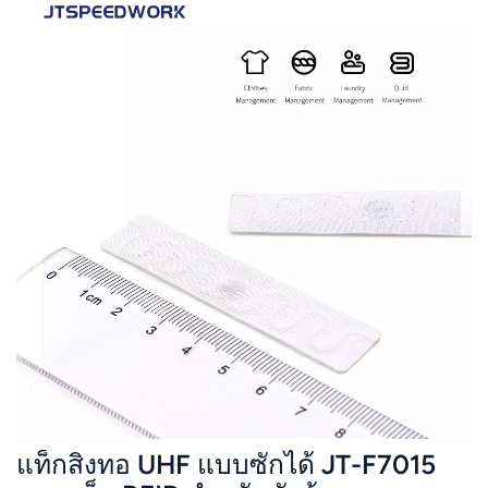
แท็กสิ่งทอ UHF แบบซักได้ JT-F7015