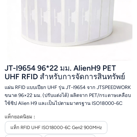
JT-I9654 96*22 มม. AlienH9 PET
UHF RFID สำหรับการจัดการสินทรัพย์
แผ่น RFID แบบเปียก UHF รุ่น JT-I9654 จาก JTSPEEDWORK
ขนาด 96×22 มม. (ปรับแต่งได้) ผลิตจาก PET/กระดาษเคลือบ
ใช้ชิป Alien H9 และเป็นไปตามมาตรฐาน ISO18000-6C
(EPC Gen2) ทำงานที่ความถี่ 860-960MHz ระยะการอ่าน
แท็กยอดนิยม :
สูงสุด 20 เมตร มีหน่วยความจำ EPC 96 บิต และหน่วยความ
จำผู้ใช้ 512 บิต รองรับการเขียนซ้ำ 100,000 ครั้ง และเก็บ
แท็ก RFID UHF ISO18000-6C Gen2 900MHz
ข้อมูลได้นานกว่า 10 ปี ติดตั้งด้วยกาว เหมาะสำหรับการ