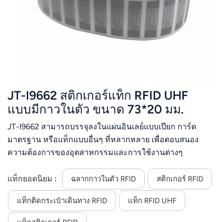
عربي
日语
한국어
Türk
JT-I9662 สติกเกอร์แท็ก RFID UHF
Ελληνικά
แบบมีกาวในตัว ขนาด 73*20 มม.
JT-I9662 สามารถบรรจุลงในแผ่นอินเลย์แบบเปียก การ์ด
Melayu
มาตรฐาน หรือแท็กแบบอื่นๆ ที่หลากหลาย เพื่อตอบสนอง
Polski
ความต้องการของอุตสาหกรรมและการใช้งานต่างๆ
แบบไทย
แท็กยอดนิยม :
ฉลากกาวในตัว RFID
สติกเกอร์ RFID
Tiếng Việt
แท็กติดกระเป๋าเดินทาง RFID
แท็ก RFID UHF
Indonesia