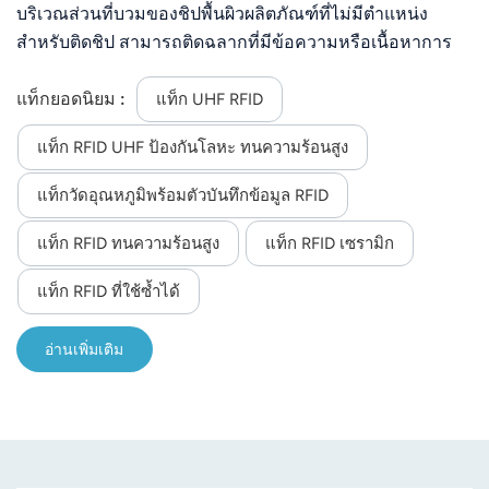
บริเวณส่วนที่บวมของชิปพื้นผิวผลิตภัณฑ์ที่ไม่มีตำแหน่ง
สำหรับติดชิป สามารถติดฉลากที่มีข้อความหรือเนื้อหาการ
พิมพ์ใดๆ ก็ได้ระยะการอ่านไกล; ติดตั้งง่าย;
แท็กยอดนิยม :
แท็ก UHF RFID
แท็ก RFID UHF ป้องกันโลหะ ทนความร้อนสูง
แท็กวัดอุณหภูมิพร้อมตัวบันทึกข้อมูล RFID
แท็ก RFID ทนความร้อนสูง
แท็ก RFID เซรามิก
แท็ก RFID ที่ใช้ซ้ำได้
อ่านเพิ่มเติม