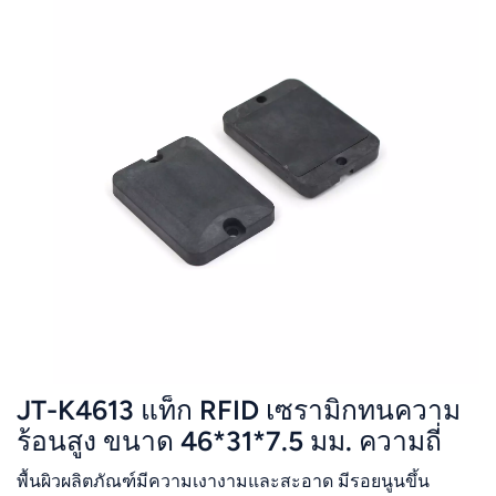
JT-K4613 แท็ก RFID เซรามิกทนความ
ร้อนสูง ขนาด 46*31*7.5 มม. ความถี่
860-960MHz
พื้นผิวผลิตภัณฑ์มีความเงางามและสะอาด มีรอยนูนขึ้น