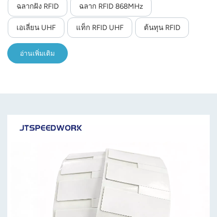
ฉลากฝัง RFID
ฉลาก RFID 868MHz
จัดการทรัพย์สิน เสื้อผ้า โลจิสติกส์ และสัมภาระในสนามบิน
เอเลี่ยน UHF
แท็ก RFID UHF
ต้นทุน RFID
อ่านเพิ่มเติม