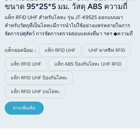
ขนาด 95*25*5 มม. วัสดุ ABS ความถี่
860-960MHz
แท็ก RFID UHF สำหรับโลหะ รุ่น JT-K9525 ออกแบบมา
สำหรับวัตถุที่เป็นโลหะมีการนำไปใช้อย่างแพร่หลายในการ
จัดการปศุสัตว์ การจัดการตรวจสอบแหล่งที่มา ฯลฯ ◆ความถี่
ในการทำงาน 860~960MHz ◆ ประสิทธิภาพดีเมื่อใช้กับพื้น
ผิวโลหะ
แท็กยอดนิยม :
แท็ก RFID UHF
UHF พาสซีฟ RFID
แท็ก RFID UHF
แท็ก ABS ป้องกันโลหะ UHF RFID
แท็ก RFID UHF ป้องกันโลหะ
แท็ก RFID UHF บนโลหะ
อ่านเพิ่มเติม