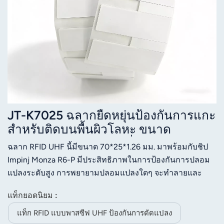
JT-K7025 ฉลากยืดหยุ่นป้องกันการแกะ
สำหรับติดบนพื้นผิวโลหะ ขนาด
70*25*1.26 มม. ความถี่ 860-960 MHz
ฉลาก RFID UHF นี้มีขนาด 70*25*1.26 มม. มาพร้อมกับชิป
RFID UHF พร้อมชิป Impinj Monza R6-
Impinj Monza R6-P มีประสิทธิภาพในการป้องกันการปลอม
P
แปลงระดับสูง การพยายามปลอมแปลงใดๆ จะทำลายและ
ทำให้เสาอากาศเสียหายโดยตรง ป้องกันการแก้ไขดัดแปลง
แท็กยอดนิยม :
โดยไม่ได้รับอนุญาตได้อย่างมีประสิทธิภาพ มีความยืดหยุ่นสูง
สามารถพิมพ์ได้ เข้ากันได้กับเครื่องพิมพ์ฉลาก และรองรับ
แท็ก RFID แบบพาสซีฟ UHF ป้องกันการดัดแปลง