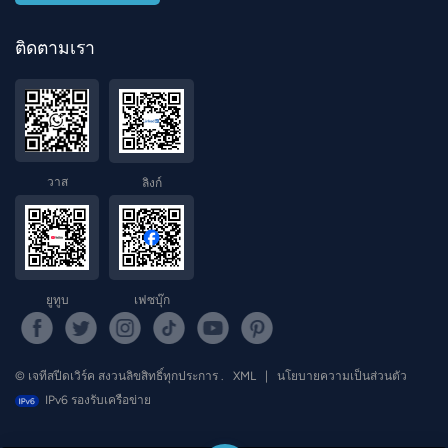
ติดตามเรา
วาส
ลิงก์
ยูทูบ
เฟซบุ๊ก
© เจทีสปีดเวิร์ค สงวนลิขสิทธิ์ทุกประการ .
XML
|
นโยบายความเป็นส่วนตัว
IPv6 รองรับเครือข่าย