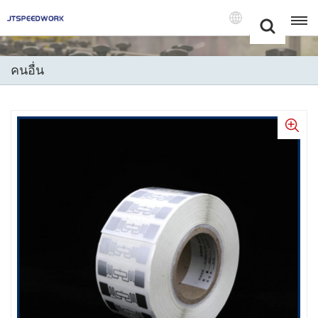
Choose Your
+86 -18681515767
Language(แบบ
ไทย)
คนอื่น
English
Français
Deutsch
Русский
Italiano
Español
Português
Nederland