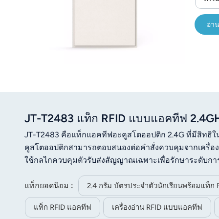
อ่าน
JT-T2483 แท็ก RFID แบบแอคทีฟ 2.4GH
JT-T2483 คือแท็กแอคทีฟอะคูสโตออปติก 2.4G ที่มีสิทธิ
คูสโตออปติกสามารถตอบสนองต่อคำสั่งควบคุมจากเครื่องอ่า
ใช้กลไกควบคุมตัวรับส่งสัญญาณเฉพาะเพื่อรักษาระดับกา
ในสภาพแวดล้อมที่มีทัศนวิสัยดี ระยะการจดจำสามารถทำได้อย
แท็กยอดนิยม :
รหัส และต้องมีโปรโตคอลที่เกี่ยวข้องเพื่อวิเคราะห์ข้อมู
2.4 กรัม บัตรประจำตัวนักเรียนพร้อมแท็ก 
ต่างๆ เช่น การจัดการอุปกรณ์ การระบุทรัพย์สิน การค้นห
แท็ก RFID แอคทีฟ
เครื่องอ่าน RFID แบบแอคทีฟ