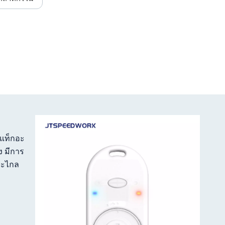
 แท็กอะ
ง มีการ
ยะไกล
ูกเข้า
หรับงาน