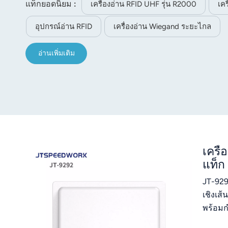
แท็กยอดนิยม :
เครื่องอ่าน RFID UHF รุ่น R2000
เค
norsk
อุปกรณ์อ่าน RFID
เครื่องอ่าน Wiegand ระยะไกล
magyar
อ่านเพิ่มเติม
เครื
แท็ก
JT-92
เชิงเส
พร้อมก
แท็ก) 