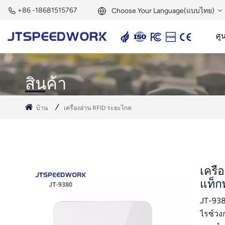
+86 -18681515767
Choose Your Language(แบบไทย)
ศูน
English
เครื่องอ่านแอคทีฟ 2.45GHz
แท็กแอคทีฟ 2.45GHz
Français
สินค้า
Deutsch
บ้าน
เครื่องอ่าน RFID ระยะไกล
Русский
Italiano
Español
เครื
แท็ก
Português
JT-938
Nederland
ไรซ์วง