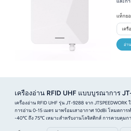
และกำล
عربي
หลายแท
แท็กยอ
ในช่วง
日语
เครื
한국어
Türk
อ่าน
Ελληνικά
Melayu
Polski
เครื่องอ่าน RFID UHF แบบบูรณาการ JT
แบบไทย
เครื่องอ่าน RFID UHF รุ่น JT-9288 จาก JTSPEEDWORK
Tiếng Việt
การอ่าน 0-15 เมตร มาพร้อมเสาอากาศ 10dBi โหมดการท
-40℃ ถึง 75℃ เหมาะสำหรับงานโลจิสติกส์ การควบคุมก
Indonesia