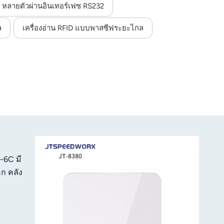
ลางแจ้งและในภาคอุตสาหกรรม
ID หลายตัวผ่านอินเทอร์เฟซ RS232
ล
เครื่องอ่าน RFID แบบพาสซีฟระยะไกล
-6C มี
ก คลัง