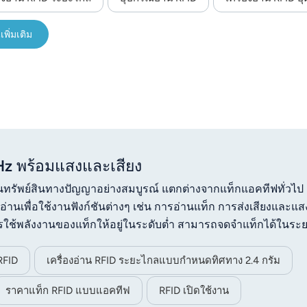
เพิ่มเติม
z พร้อมแสงและเสียง
ในทรัพย์สินทางปัญญาอย่างสมบูรณ์ แตกต่างจากแท็กแอคทีฟทั่วไป
นเพื่อใช้งานฟังก์ชันต่างๆ เช่น การอ่านแท็ก การส่งเสียงและแส
รใช้พลังงานของแท็กให้อยู่ในระดับต่ำ สามารถจดจำแท็กได้ในระ
่างเสถียรถึง 50 เมตร เมื่อแท็กสื่อสารกับเครื่องอ่าน ข้อมูลจะถ
ลอย่างถูกต้อง เพื่อให้มั่นใจในความปลอดภัยในการสื่อสาร เหมาะสำ
RFID
เครื่องอ่าน RFID ระยะไกลแบบกำหนดทิศทาง 2.4 กรัม
าวัตถุ การจัดการสินค้าคงคลัง การจัดการยานพาหนะ เป็นต้น
ราคาแท็ก RFID แบบแอคทีฟ
RFID เปิดใช้งาน