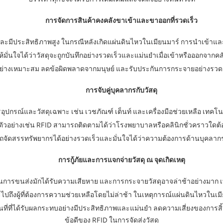
การจัดการสินค้าคงคลังขาเข้าและขาออกที่รวดเร็ว
นและมีประสิทธิภาพสูง ในกรณีหลังเกิดแผ่นดินไหวในเมียนมาร์ การนำเข้าแล
ั่นใจได้ว่าวัสดุจะถูกบันทึกอย่างรวดเร็วและแม่นยำเมื่อเข้าหรือออกจากคลั
ก็บอย่างเหมาะสม ลดข้อผิดพลาดจากมนุษย์ และรับประกันการกระจายอย่างรวดเร็วไ
การจับคู่บุคลากรกับวัสดุ
ารอุปกรณ์และวัสดุเฉพาะ เช่น เวชภัณฑ์ เต็นท์ และเครื่องมือช่วยเหลือ เทคโ
เป็น ตัวอย่างเช่น RFID สามารถติดตามได้ว่าโรงพยาบาลหรือคลินิกชั่วคราวใ
มารถจัดสรรทรัพยากรได้อย่างรวดเร็วและมั่นใจได้ว่าความต้องการด้านบุคลาก
การกู้ภัยและการแจกจ่ายวัสดุ ณ จุดเกิดเหตุ
้านการขนส่งมักได้รับความเสียหาย และการกระจายวัสดุอาจล่าช้าอย่างมาก 
์จะไปถึงผู้ที่ต้องการความช่วยเหลือโดยไม่ล่าช้า ในเหตุการณ์แผ่นดินไหวในเม
้นที่ที่ได้รับผลกระทบอย่างมีประสิทธิภาพและแม่นยำ ลดความเสี่ยงของการส
ข้อดีของ RFID ในการจัดส่งวัสดุ