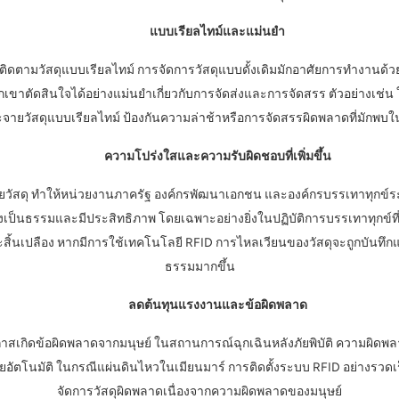
แบบเรียลไทม์และแม่นยำ
ามวัสดุแบบเรียลไทม์ การจัดการวัสดุแบบดั้งเดิมมักอาศัยการทำงานด้วยมือ
ขาตัดสินใจได้อย่างแม่นยำเกี่ยวกับการจัดส่งและการจัดสรร ตัวอย่างเช่น ใ
ยวัสดุแบบเรียลไทม์ ป้องกันความล่าช้าหรือการจัดสรรผิดพลาดที่มักพบใ
ความโปร่งใสและความรับผิดชอบที่เพิ่มขึ้น
วัสดุ ทำให้หน่วยงานภาครัฐ องค์กรพัฒนาเอกชน และองค์กรบรรเทาทุกข์ระ
ย่างเป็นธรรมและมีประสิทธิภาพ โดยเฉพาะอย่างยิ่งในปฏิบัติการบรรเทาทุกข์ท
ิ้นเปลือง หากมีการใช้เทคโนโลยี RFID การไหลเวียนของวัสดุจะถูกบันทึ
ธรรมมากขึ้น
ลดต้นทุนแรงงานและข้อผิดพลาด
เกิดข้อผิดพลาดจากมนุษย์ ในสถานการณ์ฉุกเฉินหลังภัยพิบัติ ความผิดพลา
อัตโนมัติ ในกรณีแผ่นดินไหวในเมียนมาร์ การติดตั้งระบบ RFID อย่างรวดเ
จัดการวัสดุผิดพลาดเนื่องจากความผิดพลาดของมนุษย์