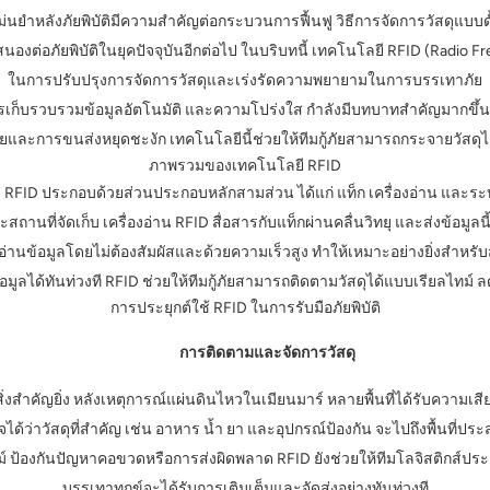
นยำหลังภัยพิบัติมีความสำคัญต่อกระบวนการฟื้นฟู วิธีการจัดการวัสดุแบบดั้งเ
ภัยพิบัติในยุคปัจจุบันอีกต่อไป ในบริบทนี้ เทคโนโลยี RFID (Radio Freque
ในการปรับปรุงการจัดการวัสดุและเร่งรัดความพยายามในการบรรเทาภัย
ก็บรวบรวมข้อมูลอัตโนมัติ และความโปร่งใส กำลังมีบทบาทสำคัญมากขึ้นเรื
หายและการขนส่งหยุดชะงัก เทคโนโลยีนี้ช่วยให้ทีมกู้ภัยสามารถกระจายวัสดุ
ภาพรวมของเทคโนโลยี RFID
 RFID ประกอบด้วยส่วนประกอบหลักสามส่วน ได้แก่ แท็ก เครื่องอ่าน และระบบ
ถานที่จัดเก็บ เครื่องอ่าน RFID สื่อสารกับแท็กผ่านคลื่นวิทยุ และส่งข้อมู
นข้อมูลโดยไม่ต้องสัมผัสและด้วยความเร็วสูง ทำให้เหมาะอย่างยิ่งสำหรับ
ห้ข้อมูลได้ทันท่วงที RFID ช่วยให้ทีมกู้ภัยสามารถติดตามวัสดุได้แบบเรียล
การประยุกต์ใช้ RFID ในการรับมือภัยพิบัติ
การติดตามและจัดการวัสดุ
็นสิ่งสำคัญยิ่ง หลังเหตุการณ์แผ่นดินไหวในเมียนมาร์ หลายพื้นที่ได้รับควา
จได้ว่าวัสดุที่สำคัญ เช่น อาหาร น้ำ ยา และอุปกรณ์ป้องกัน จะไปถึงพื้นที่ป
์ ป้องกันปัญหาคอขวดหรือการส่งผิดพลาด RFID ยังช่วยให้ทีมโลจิสติกส์ประเมิ
บรรเทาทุกข์จะได้รับการเติมเต็มและจัดส่งอย่างทันท่วงที