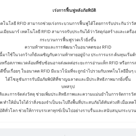
เร่งการฟื้นฟูหลังภัยพิบัติ
คโนโลยี RFID สามารถช่วยเร่งกระบวนการฟื้นฟูได้โดยการรับประกันว่าวัสดุก่อส
นมาร์ เทคโนโลยี RFID สามารถรับประกันได้ว่าวัสดุก่อสร้างและเครื่องมือฟื
กระบวนการฟื้นฟูรวดเร็วยิ่งขึ้น
ความท้าทายและการพัฒนาในอนาคตของ RFID
้มาใช้ในวงกว้างก็ยังเผชิญกับความท้าทายอยู่บ้าง ประการแรก ต้นทุนเริ่
นแรงหรือสภาพแวดล้อมที่ซับซ้อนอาจส่งผลต่อระยะการอ่านแท็ก RFID หรือการ
ดีขึ้นเรื่อยๆ ในอนาคต RFID มีแนวโน้มที่จะถูกนำไปรวมกับเทคโนโลยีอื่น
ได้โซลูชันการรับมือภัยพิบัติที่ชาญฉลาดและมีประสิทธิภาพมากยิ่งขึ้น
บทสรุป
ัติและการจัดส่งวัสดุ ช่วยเพิ่มประสิทธิภาพและความแม่นยำในการจัดการวัส
ำให้มั่นใจได้ว่าสิ่งของจำเป็นจะไปถึงพื้นที่ประสบภัยได้ทันท่วงที เมื่อเทคโ
ิบัติทั่วโลก ช่วยให้การบรรเทาทุกข์เป็นไปอย่างราบรื่นและสนับสนุนกระบวนการ