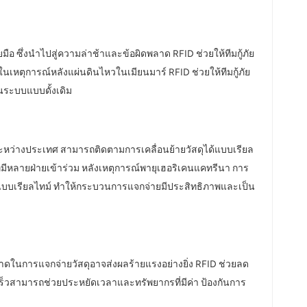
 ซึ่งนำไปสู่ความล่าช้าและข้อผิดพลาด RFID ช่วยให้ทีมกู้ภัย
นเหตุการณ์หลังแผ่นดินไหวในเมียนมาร์ RFID ช่วยให้ทีมกู้ภัย
นระบบแบบดั้งเดิม
หว่างประเทศ สามารถติดตามการเคลื่อนย้ายวัสดุได้แบบเรียล
ี่มีหลายฝ่ายเข้าร่วม หลังเหตุการณ์พายุเฮอริเคนแคทรีนา การ
กแบบเรียลไทม์ ทำให้กระบวนการแจกจ่ายมีประสิทธิภาพและเป็น
ดในการแจกจ่ายวัสดุอาจส่งผลร้ายแรงอย่างยิ่ง RFID ช่วยลด
ร็วสามารถช่วยประหยัดเวลาและทรัพยากรที่มีค่า ป้องกันการ