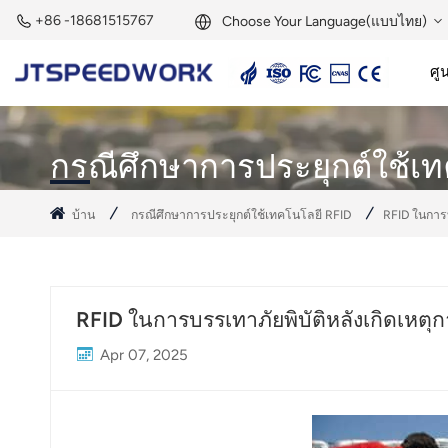
+86 -18681515767
Choose Your Language(แบบไทย)
ศูน
English
เครื่องอ่านแอคทีฟ 2.45GHz
แท็กแอคทีฟ 2.45GHz
Français
กรณีศึกษาการประยุกต์ใช้เ
Deutsch
บ้าน
กรณีศึกษาการประยุกต์ใช้เทคโนโลยี RFID
RFID ในการบ
Русский
Italiano
RFID ในการบรรเทาภัยพิบัติหลังเกิดเหตุก
Español
Apr 07, 2025
Português
Nederland