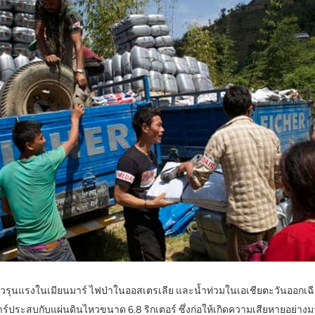
ินไหวรุนแรงในเมียนมาร์ ไฟป่าในออสเตรเลีย และน้ำท่วมในเอเชียตะวันออกเฉ
์ประสบกับแผ่นดินไหวขนาด 6.8 ริกเตอร์ ซึ่งก่อให้เกิดความเสียหายอย่างม