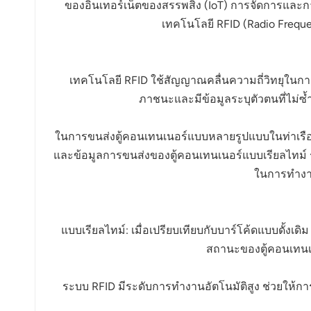
ของอินเทอร์เน็ตของสรรพสิ่ง (IoT) การจัดการและก
عربي
เทคโนโลยี RFID (Radio Freque
日语
한국어
เทคโนโลยี RFID ใช้สัญญาณคลื่นความถี่วิทยุในการ
ภาชนะและมีข้อมูลระบุตัวตนที่ไม่ซ้ำ
Türk
ในการขนส่งตู้คอนเทนเนอร์แบบหลายรูปแบบในท่าเรือ 
Ελληνικά
และข้อมูลการขนส่งของตู้คอนเทนเนอร์แบบเรียลไทม์
Melayu
ในการทำงาน
Polski
แบบเรียลไทม์: เมื่อเปรียบเทียบกับบาร์โค้ดแบบดั้งเ
แบบไทย
สถานะของตู้คอนเทนเน
Tiếng Việt
ระบบ RFID มีระดับการทำงานอัตโนมัติสูง ช่วยให้กา
Indonesia