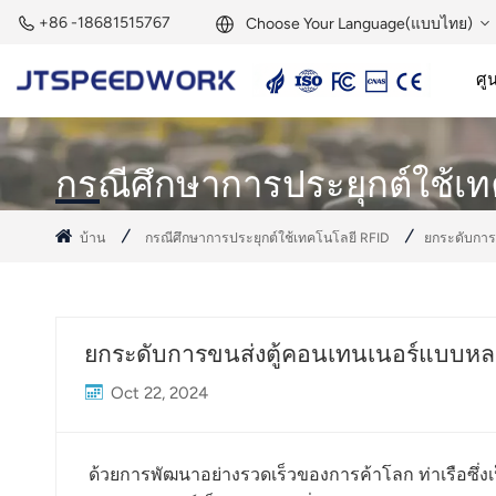
+86 -18681515767
Choose Your Language(แบบไทย)
ศูน
English
เครื่องอ่านแอคทีฟ 2.45GHz
แท็กแอคทีฟ 2.45GHz
Français
กรณีศึกษาการประยุกต์ใช้เ
Deutsch
บ้าน
กรณีศึกษาการประยุกต์ใช้เทคโนโลยี RFID
ยกระดับการ
Русский
Italiano
ยกระดับการขนส่งตู้คอนเทนเนอร์แบบหลา
Español
Oct 22, 2024
Português
Nederland
ด้วยการพัฒนาอย่างรวดเร็วของการค้าโลก ท่าเรือซึ่ง