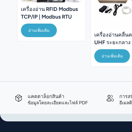
เครื่องอ่าน RFID Modbus
TCP/IP | Modbus RTU
ระยะ 0-3 เมตร ความถี่
อ่านเพิ่มเติม
860-960MHz UHF
เครื่องอ่านคลื่นค
UHF ระยะกลาง 
อ่านเพิ่มเติม
แคตตาล็อกสินค้า
การสน
ข้อมูลโดยละเอียดและไฟล์ PDF
อีเมลต