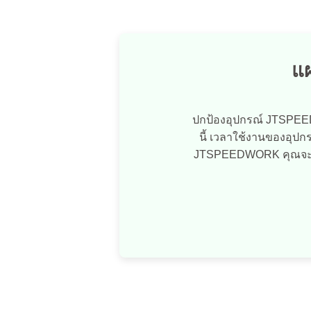
แ
ปกป้องอุปกรณ์ JTSPEED
นี้ เวลาใช้งานของอุปก
JTSPEEDWORK คุณจะปกป้