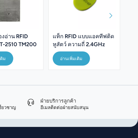
่องอ่าน RFID
แท็ก RFID แบบแอคทีฟติด
ชุด
 JT-2510 TM200
หูสัตว์ ความถี่ 2.4GHz
รุ่
สำหรับการจัดการปศุสัตว์
จัด
เติม
อ่านเพิ่มเติม
ไฟฟ
ฝ่ายบริการลูกค้า
ี่ยวชาญ
อีเมลติดต่อฝ่ายสนับสนุน