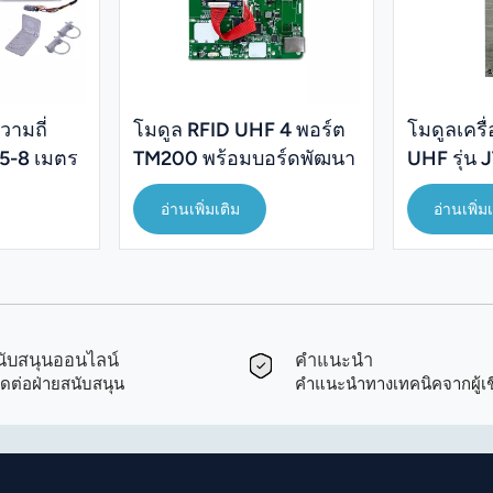
วามถี่
โมดูล RFID UHF 4 พอร์ต
โมดูลเครื
5-8 เมตร
TM200 พร้อมบอร์ดพัฒนา
UHF รุ่น
JT-M2550
อ่านเพิ่มเติม
อ่านเพิ่ม
ับสนุนออนไลน์
คำแนะนำ
ิดต่อฝ่ายสนับสนุน
คำแนะนำทางเทคนิคจากผู้เช