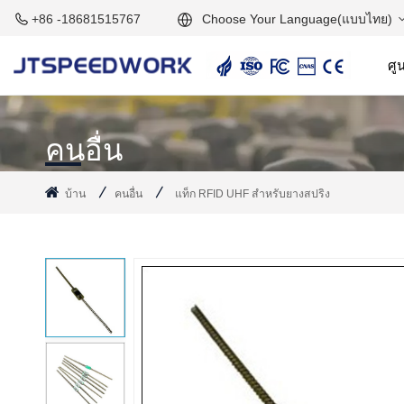
Choose Your Language(แบบไทย)
+86 -18681515767
ศูน
English
เครื่องอ่านแอคทีฟ 2.45GHz
แท็กแอคทีฟ 2.45GHz
Français
คนอื่น
Deutsch
บ้าน
คนอื่น
แท็ก RFID UHF สำหรับยางสปริง
Русский
Italiano
Español
Português
Nederland