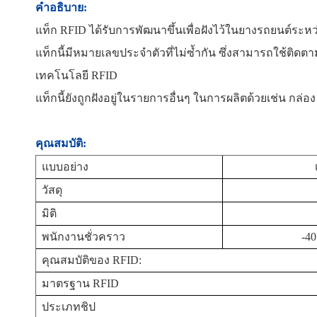
คำอธิบาย:
norsk
แท็ก RFID ได้รับการพัฒนาขึ้นเพื่อฝังไว้ในยางรถยนต์ระ
magyar
แท็กนี้มีหมายเลขประจำตัวที่ไม่ซ้ำกัน ซึ่งสามารถใช้ต
เทคโนโลยี RFID
แท็กนี้ยังถูกฝังอยู่ในรายการอื่นๆ ในการผลิตด้วย
เช่น กล่อง
คุณสมบัติ:
แบบอย่าง
วัสดุ
มิติ
พนักงานชั่วคราว
-4
คุณสมบัติของ RFID:
มาตรฐาน RFID
ประเภทชิป