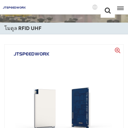
Choose Your
+86 -18681515767
Language(แบบ
ไทย)
โมดูล RFID UHF
English
Français
Deutsch
Русский
Italiano
Español
Português
Nederland