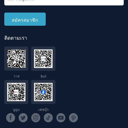
ติดตามเรา
วาส
ลิงก์
ยูทูบ
เฟซบุ๊ก