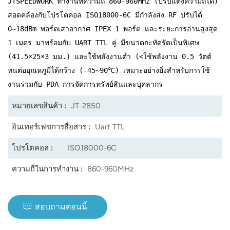
JTSPEEDWORK ทำงานที่ความถี่ 860-960MHz (ปรับแต่งความถี่ได้)
สอดคล้องกับโปรโตคอล ISO18000-6C มีกำลังส่ง RF ปรับได้
norsk
0~18dBm พอร์ตเสาอากาศ IPEX 1 พอร์ต และระยะการอ่านสูงสุด
magyar
1 เมตร มาพร้อมกับ UART TTL คู่ มีขนาดกะทัดรัดเป็นพิเศษ
(41.5×25×3 มม.) และใช้พลังงานต่ำ (<ใช้พลังงาน 0.5 วัตต์
ทนต่ออุณหภูมิได้กว้าง (-45~90℃) เหมาะอย่างยิ่งสำหรับการใช้
งานร่วมกับ PDA การจัดการทรัพย์สินและบุคลากร
หมายเลขสินค้า :
JT-2850
อินเทอร์เฟซการสื่อสาร :
Uart TTL
โปรโตคอล :
ISO18000-6C
ความถี่ในการทำงาน :
860-960MHz
สอบถามตอนนี้