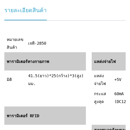
รายละเอียดสินค้า
หมายเลข
เจที-2850
สินค้า
พารามิเตอร์ทางกายภาพ
แหล่งจ่ายไฟ
41.5(ยาว)*25(กว้าง)*3(สูง)
แหล่ง
มิติ
+5V
มม.
จ่ายไฟ
กระแส
60mA
สูงสุด
(DC12V
พารามิเตอร์ RFID
สภาพแวดล้อมของผู้