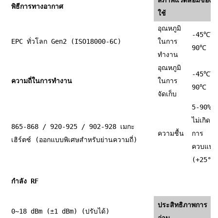
พิธีการทางอากาศ
ใช้
อุณหภูมิ
-45
℃
ถึง
EPC ทั่วโลก Gen2 (ISO18000-6C)
ในการ
90
℃
ทำงาน
อุณหภูมิ
-45
℃
ถึง
ความถี่ในการทำงาน
ในการ
90
℃
จัดเก็บ
5-90%
ไม่เกิด
865-868 / 920-925 / 902-928 เมกะ
ความชื้น
การ
เฮิร์ตซ์ (ออกแบบพิเศษสำหรับย่านความถี่)
ควบแน่
(+25°C
กำลัง RF
ประสิทธิภาพการ
0~18 dBm (±1 dBm) (ปรับได้)
อ่าน