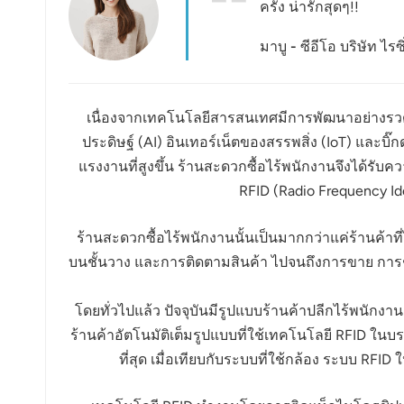
ครั้ง น่ารักสุดๆ!!
عربي
มาบู - ซีอีโอ บริษัท ไรซ
日语
한국어
เนื่องจากเทคโนโลยีสารสนเทศมีการพัฒนาอย่างรวดเร
Türk
ประดิษฐ์ (AI) อินเทอร์เน็ตของสรรพสิ่ง (IoT) และบิ๊ก
แรงงานที่สูงขึ้น ร้านสะดวกซื้อไร้พนักงานจึงได้ร
Ελληνικά
RFID (Radio Frequency Id
Melayu
ร้านสะดวกซื้อไร้พนักงานนั้นเป็นมากกว่าแค่ร้านค้าที่
Polski
บนชั้นวาง และการติดตามสินค้า ไปจนถึงการขาย การชำร
แบบไทย
โดยทั่วไปแล้ว ปัจจุบันมีรูปแบบร้านค้าปลีกไร้พนักงา
ร้านค้าอัตโนมัติเต็มรูปแบบที่ใช้เทคโนโลยี RFID ในบ
Tiếng Việt
ที่สุด เมื่อเทียบกับระบบที่ใช้กล้อง ระบบ 
Indonesia