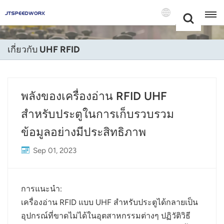
Choose Your
+86 -18681515767
Language(แบบ
ไทย)
เกี่ยวกับ UHF RFID
English
Français
พลังของเครื่องอ่าน RFID UHF
Deutsch
สำหรับประตูในการเก็บรวบรวม
Русский
ข้อมูลอย่างมีประสิทธิภาพ
Sep 01, 2023
Italiano
Español
การแนะนำ:
Português
เครื่องอ่าน RFID แบบ UHF สำหรับประตูได้กลายเป็น
อุปกรณ์ที่ขาดไม่ได้ในอุตสาหกรรมต่างๆ ปฏิวัติวิธี
Nederland