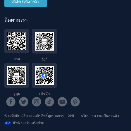
ติดตามเรา
วาส
ลิงก์
ยูทูบ
เฟซบุ๊ก
© เจทีสปีดเวิร์ค สงวนลิขสิทธิ์ทุกประการ .
XML
|
นโยบายความเป็นส่วนตัว
IPv6 รองรับเครือข่าย